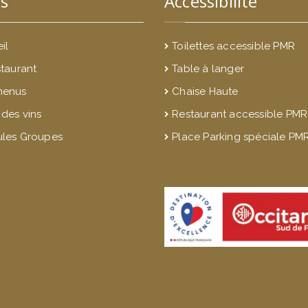
s
Accessibilité
il
Toilettes accessible PMR
staurant
Table à langer
menus
Chaise Haute
 des vins
Restaurant accessible PMR
les Groupes
Place Parking spéciale PM