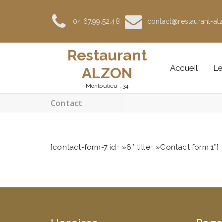
Aller
au
04.67.99.52.48
contact@restaurant-alz
contenu
Restaurant
Accueil
Le
ALZON
Montoulieu , 34
Contact
[contact-form-7 id= »6″ title= »Contact form 1″]